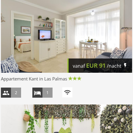
EUR
91
vanaf
/nacht
Appartement Kant in Las Palmas
2
1