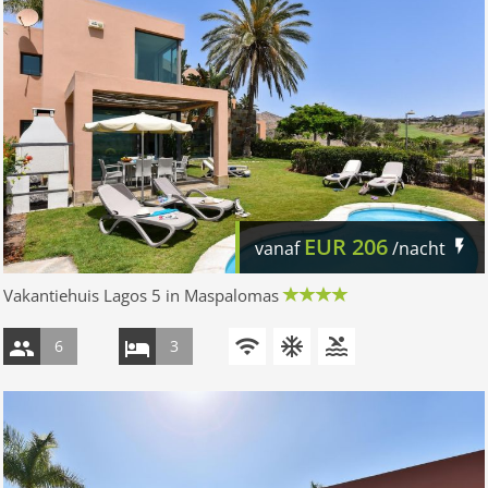
EUR
206
vanaf
/nacht
Vakantiehuis Lagos 5 in Maspalomas
6
3