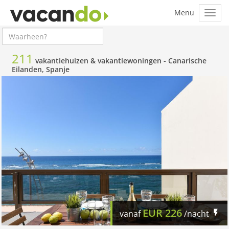
211
vakantiehuizen & vakantiewoningen -
Canarische
Eilanden, Spanje
EUR
226
vanaf
/nacht