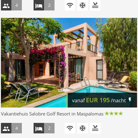
4
2
EUR
195
vanaf
/nacht
Vakantiehuis Salobre Golf Resort in Maspalomas
4
2