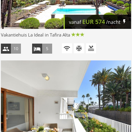
EUR
574
vanaf
/nacht
Vakantiehuis La Ideal in Tafira Alta
10
5