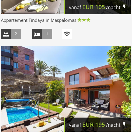
EUR
105
vanaf
/nacht
Appartement Tindaya in Maspalomas
2
1
EUR
195
vanaf
/nacht