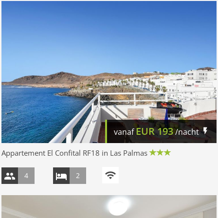
EUR
193
vanaf
/nacht
Appartement El Confital RF18 in Las Palmas
4
2