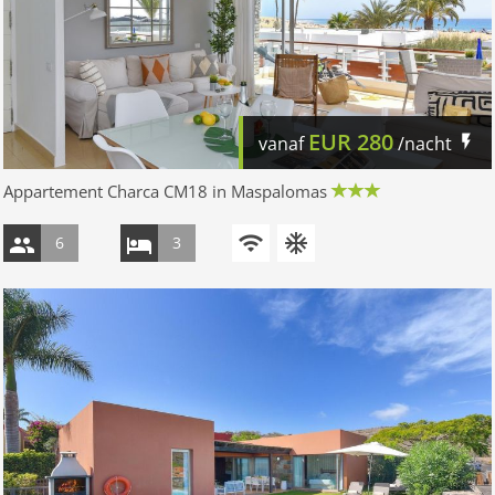
EUR
280
vanaf
/nacht
Appartement Charca CM18 in Maspalomas
6
3