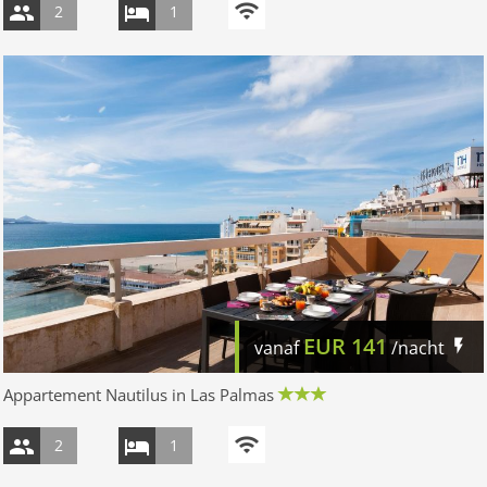
2
1
EUR
141
vanaf
/nacht
Appartement Nautilus in Las Palmas
2
1