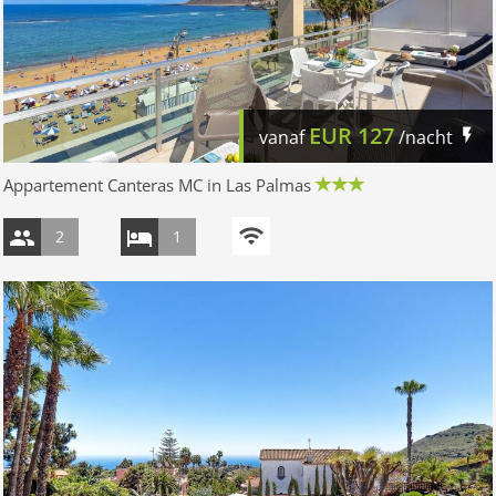
EUR
127
vanaf
/nacht
Appartement Canteras MC in Las Palmas
2
1