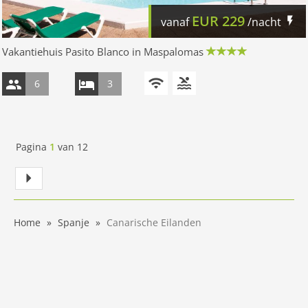
EUR
229
vanaf
/nacht
Vakantiehuis Pasito Blanco in Maspalomas
6
3
Pagina
1
van
12
Home
Spanje
Canarische Eilanden