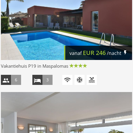
EUR
246
vanaf
/nacht
Vakantiehuis P19 in Maspalomas
6
3