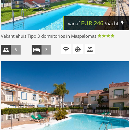
EUR
246
vanaf
/nacht
Vakantiehuis Tipo 3 dormitorios in Maspalomas
6
3