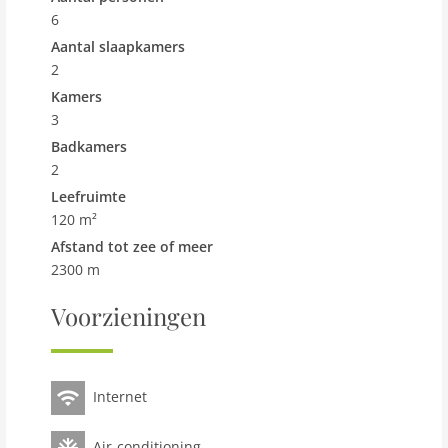
waarschijnlijk het beste uitzicht van de hele Costa del
6
Sol. Eenmaal boven kunt u stoppen bij een restaurant,
Aantal slaapkamers
valkeniersdemonstraties bekijken of de wandelpaden
2
door de bergen volgen.
Kamers
3
Veel plezier aan de zonnige kust van Andalusië!
Badkamers
2
Leefruimte
120 m²
Afstand tot zee of meer
2300 m
Voorzieningen
Internet
Air-conditioning