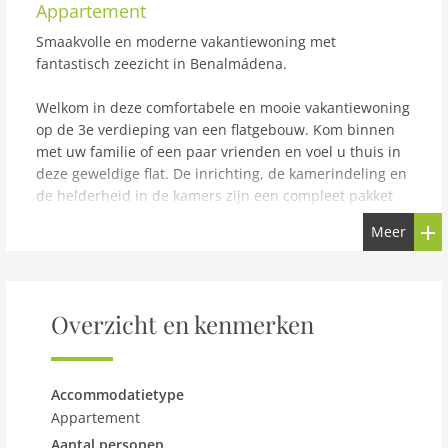
Appartement
Smaakvolle en moderne vakantiewoning met
fantastisch zeezicht in Benalmádena.
Welkom in deze comfortabele en mooie vakantiewoning
op de 3e verdieping van een flatgebouw. Kom binnen
met uw familie of een paar vrienden en voel u thuis in
deze geweldige flat. De inrichting, de kamerindeling en
de helderheid in de kamers zijn een compleet pakket
dat u niet wilt missen tijdens uw vakantie. Bijzonder is
Meer
het ruime balkon, waar u echt kunt genieten. Eet hier
samen met een prachtig uitzicht of maak het uzelf
gemakkelijk met uw favoriete drankje op de
loungemeubels.
Overzicht en kenmerken
U bevindt zich boven het prachtige dorp Benalmadena,
waar verschillende toeristische attracties zijn. Wandel
langs het strand en spring in de prachtige zee. Voor
Accommodatietype
alle leeftijden is een ritje met de kabelbaan de berg
Appartement
Calamorro op de moeite waard. Vanaf hier heb je
Aantal personen