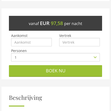
EUR
97,58
vanaf
per nacht
Aankomst
Vertrek
Personen
BOEK NU
Beschrijving