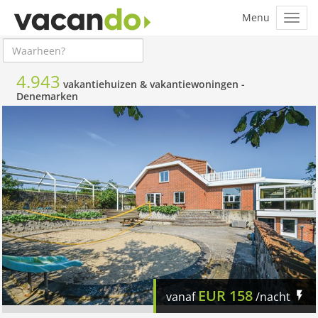
4.943
vakantiehuizen & vakantiewoningen -
Denemarken
EUR
158
vanaf
/nacht