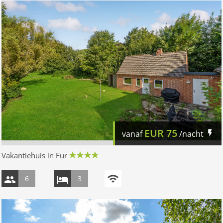
EUR
75
vanaf
/nacht
Vakantiehuis in Fur
6
3