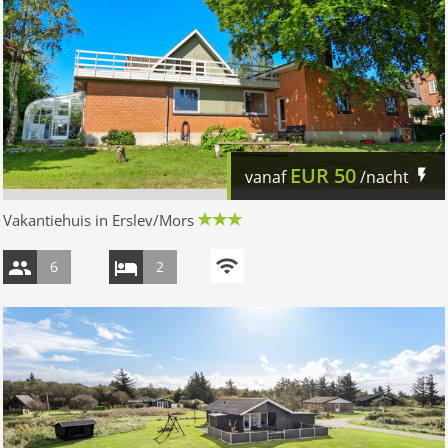
EUR
50
vanaf
/nacht
Vakantiehuis in Erslev/Mors
6
2