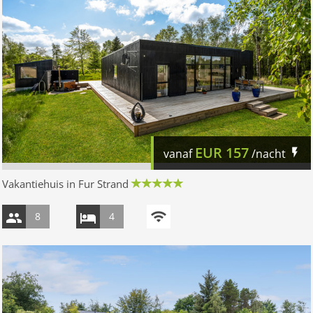
EUR
157
vanaf
/nacht
Vakantiehuis in Fur Strand
8
4