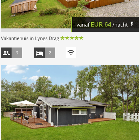
EUR
64
vanaf
/nacht
Vakantiehuis in Lyngs Drag
6
2