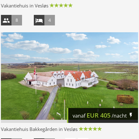
Vakantiehuis in Vesløs
8
4
EUR
405
vanaf
/nacht
Vakantiehuis Bakkegården in Vesløs