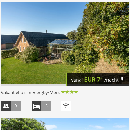
EUR
71
vanaf
/nacht
Vakantiehuis in Bjergby/Mors
9
5