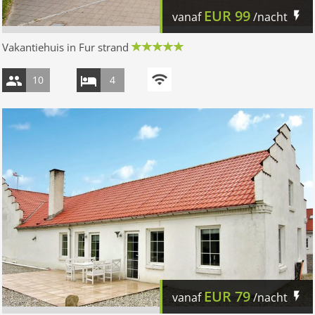
EUR
99
vanaf
/nacht
Vakantiehuis in Fur strand
10
4
EUR
79
vanaf
/nacht