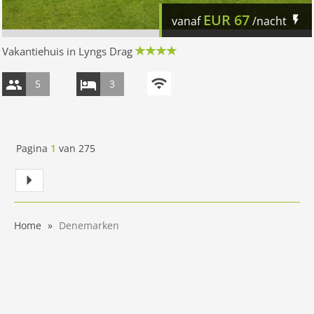
EUR
67
vanaf
/nacht
Vakantiehuis in Lyngs Drag
5
3
Pagina
1
van
275
Home
Denemarken