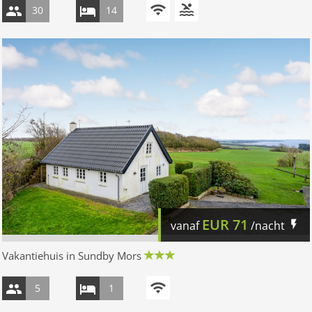
30
14
EUR
71
vanaf
/nacht
Vakantiehuis in Sundby Mors
5
1