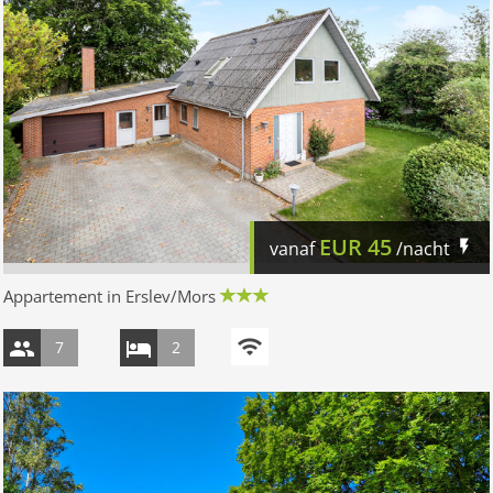
EUR
45
vanaf
/nacht
Appartement in Erslev/Mors
7
2