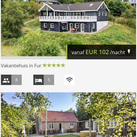
EUR
102
vanaf
/nacht
Vakantiehuis in Fur
8
5