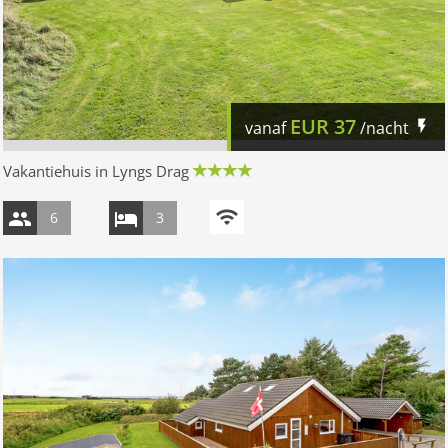
EUR
37
vanaf
/nacht
Vakantiehuis in Lyngs Drag
6
3