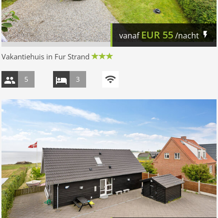
EUR
55
vanaf
/nacht
Vakantiehuis in Fur Strand
5
3