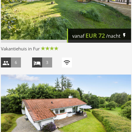
EUR
72
vanaf
/nacht
Vakantiehuis in Fur
6
3