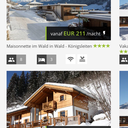
EUR
211
vanaf
/nacht
Maisonnette im Wald in Wald - Königsleiten
Vaka
8
3