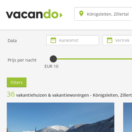
Aankomst
Vertrek
Data
Prijs per nacht
EUR 10
Filters
36
vakantiehuizen & vakantiewoningen -
Königsleiten, Zillert