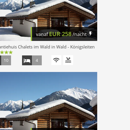
EUR
258
vanaf
/nacht
ntiehuis Chalets im Wald in Wald - Königsleiten
10
4