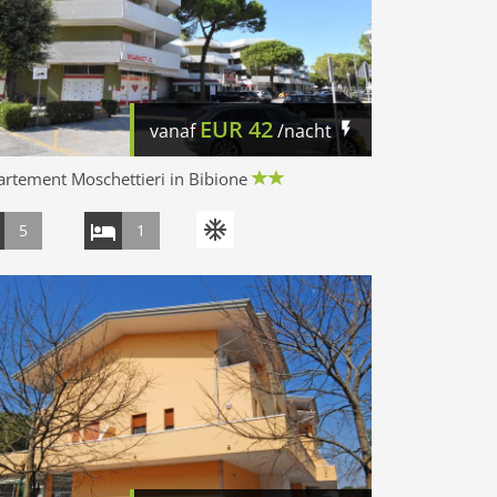
EUR
42
vanaf
/nacht
rtement Moschettieri in Bibione
5
1