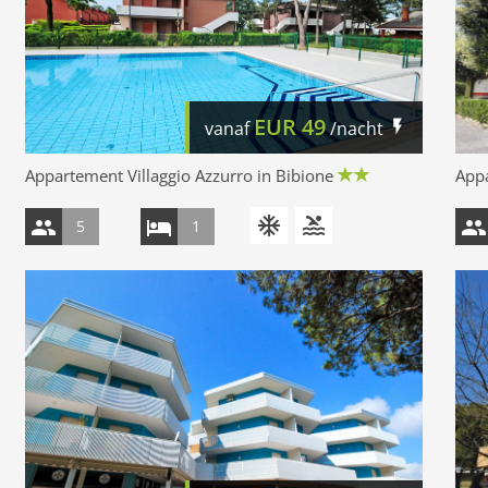
EUR
49
vanaf
/nacht
Appartement Villaggio Azzurro in Bibione
Appa
5
1