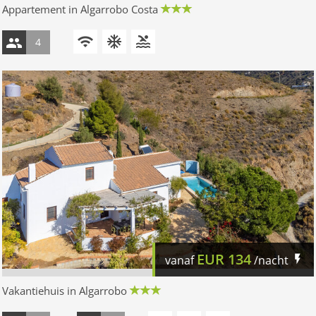
Appartement in Algarrobo Costa
4
EUR
134
vanaf
/nacht
Vakantiehuis in Algarrobo