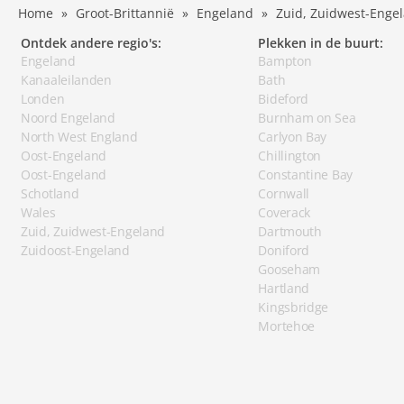
Home
Groot-Brittannië
Engeland
Zuid, Zuidwest-Enge
Ontdek andere regio's:
Plekken in de buurt:
Engeland
Bampton
Kanaaleilanden
Bath
Londen
Bideford
Noord Engeland
Burnham on Sea
North West England
Carlyon Bay
Oost-Engeland
Chillington
Oost-Engeland
Constantine Bay
Schotland
Cornwall
Wales
Coverack
Zuid, Zuidwest-Engeland
Dartmouth
Zuidoost-Engeland
Doniford
Gooseham
Hartland
Kingsbridge
Mortehoe