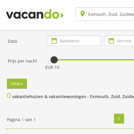
Aankomst
Vertrek
Data
Prijs per nacht
EUR 10
Filters
0
vakantiehuizen & vakantiewoningen -
Exmouth, Zuid, Zuid
1
Pagina
1
van
1