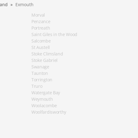
land
Exmouth
Morval
Penzance
Portreath
Saint Giles in the Wood
Salcombe
St Austell
Stoke Climsland
Stoke Gabriel
Swanage
Taunton
Torrington
Truro
Watergate Bay
Weymouth
Woolacombe
Woolfardisworthy