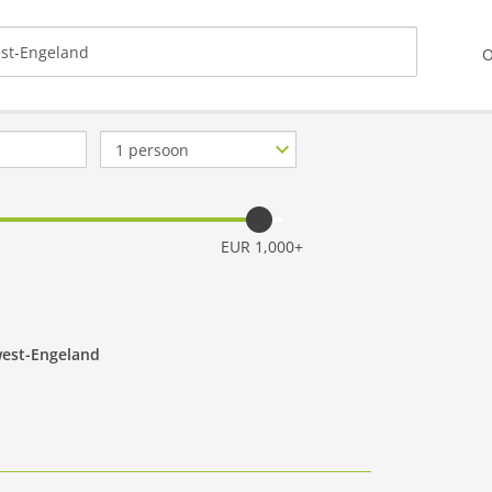
O
Aantal
personen
EUR 1,000+
west-Engeland