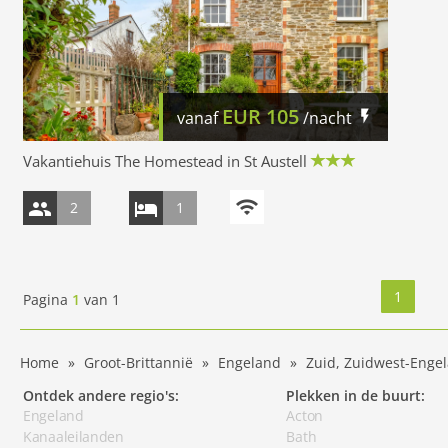
EUR
105
vanaf
/nacht
Vakantiehuis The Homestead in St Austell
2
1
1
Pagina
1
van
1
Home
Groot-Brittannië
Engeland
Zuid, Zuidwest-Enge
Ontdek andere regio's:
Plekken in de buurt:
Engeland
Acton
Kanaaleilanden
Bath