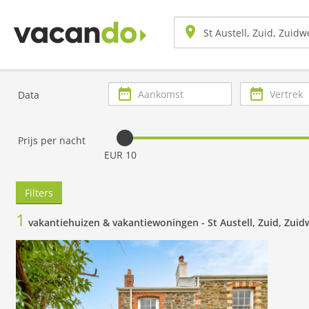
Aankomst
Vertrek
Data
Prijs per nacht
EUR 10
Filters
1
vakantiehuizen & vakantiewoningen -
St Austell, Zuid, Zui