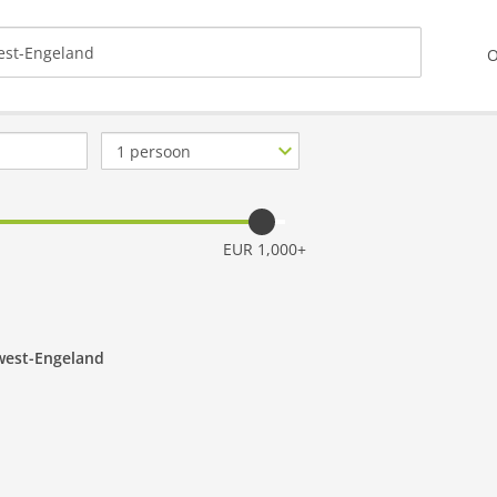
O
Aantal
personen
EUR 1,000+
dwest-Engeland