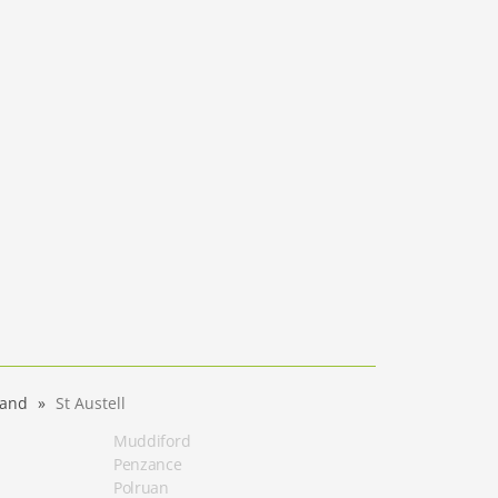
land
St Austell
Muddiford
Penzance
Polruan