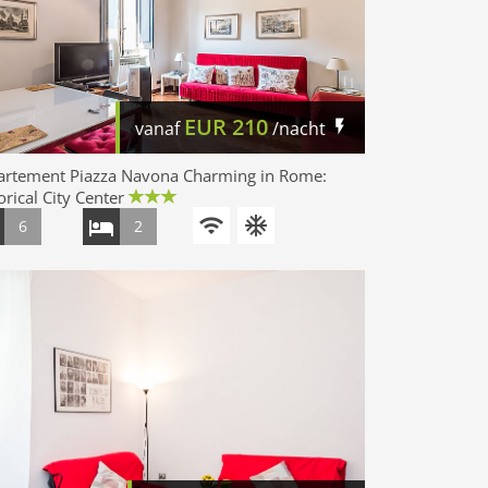
EUR
210
vanaf
/nacht
artement Piazza Navona Charming in Rome:
orical City Center
6
2