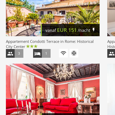
EUR
151
vanaf
/nacht
Appartement Condotti Terrace in Rome: Historical
App
City Center
Hist
3
1