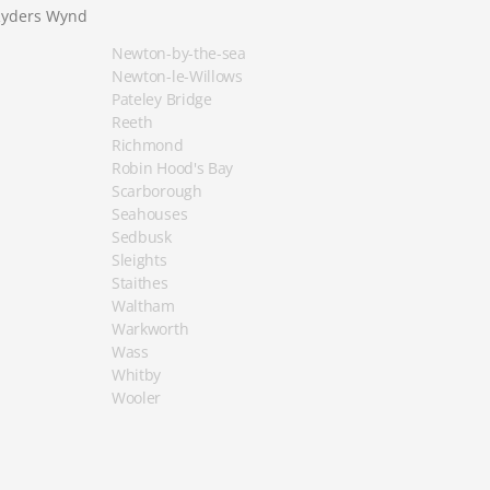
yders Wynd
Newton-by-the-sea
Newton-le-Willows
Pateley Bridge
Reeth
Richmond
Robin Hood's Bay
Scarborough
Seahouses
Sedbusk
Sleights
Staithes
Waltham
Warkworth
Wass
Whitby
Wooler