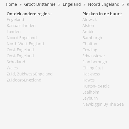
Home
Groot-Brittannië
Engeland
Noord Engeland
R
Ontdek andere regio's:
Plekken in de buurt:
Engeland
Alnwick
Kanaaleilanden
Alston
Londen
Amble
Noord Engeland
Bamburgh
North West England
Chatton
Oost-Engeland
Cowling
Oost-Engeland
Edwinstowe
Schotland
Flamborough
Wales
Gilling East
Zuid, Zuidwest-Engeland
Hackness
Zuidoost-Engeland
Hawes
Hutton-le-Hole
Lealholm
Leyburn
Newbiggin By The Sea