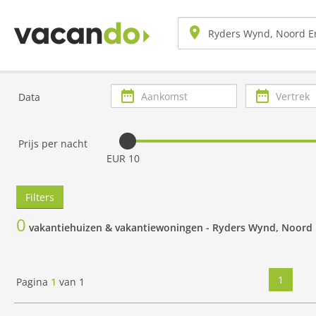
Aankomst
Vertrek
Data
Prijs per nacht
EUR 10
Filters
0
vakantiehuizen & vakantiewoningen -
Ryders Wynd, Noord
1
Pagina
1
van
1