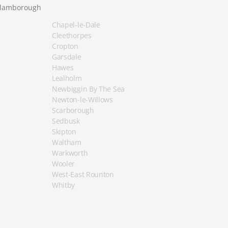
Flamborough
Chapel-le-Dale
Cleethorpes
Cropton
Garsdale
Hawes
Lealholm
Newbiggin By The Sea
Newton-le-Willows
Scarborough
Sedbusk
Skipton
Waltham
Warkworth
Wooler
West-East Rounton
Whitby