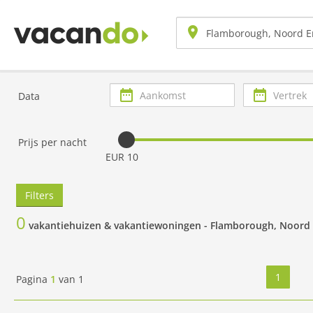
Aankomst
Vertrek
Data
Prijs per nacht
EUR 10
Filters
0
vakantiehuizen & vakantiewoningen -
Flamborough, Noord
1
Pagina
1
van
1