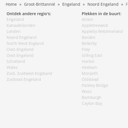
Home
Groot-Brittannië
Engeland
Noord Engeland
Ontdek andere regio's:
Plekken in de buurt:
Engeland
Alston
Kanaaleilanden
Appletreewick
Londen
Appleby Westmorland
Noord Engeland
Barden
North West England
Bellerby
Oost-Engeland
Filey
Oost-Engeland
Gilling East
Schotland
Horton
Wales
Hexham
Zuid, Zuidwest-Engeland
Morpeth
Zuidoost-Engeland
Oldstead
Pateley Bridge
Wass
Bamburgh
Cayton Bay