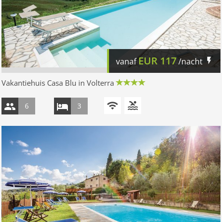
EUR
117
vanaf
/nacht
Vakantiehuis Casa Blu in Volterra
6
3