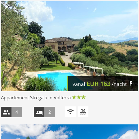
EUR
163
vanaf
/nacht
Appartement Stregaia in Volterra
4
2