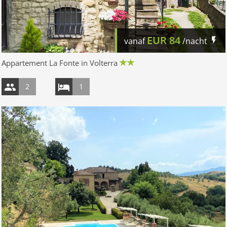
EUR
84
vanaf
/nacht
Appartement La Fonte in Volterra
2
1