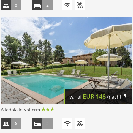
8
2
EUR
148
vanaf
/nacht
Allodola in Volterra
6
2