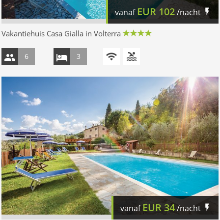
EUR
102
vanaf
/nacht
Vakantiehuis Casa Gialla in Volterra
6
3
EUR
34
vanaf
/nacht