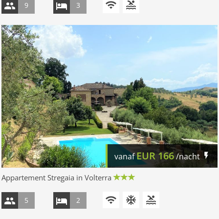
9
3
EUR
166
vanaf
/nacht
Appartement Stregaia in Volterra
5
2