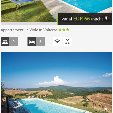
EUR
66
vanaf
/nacht
Appartement Le Viole in Volterra
9
3