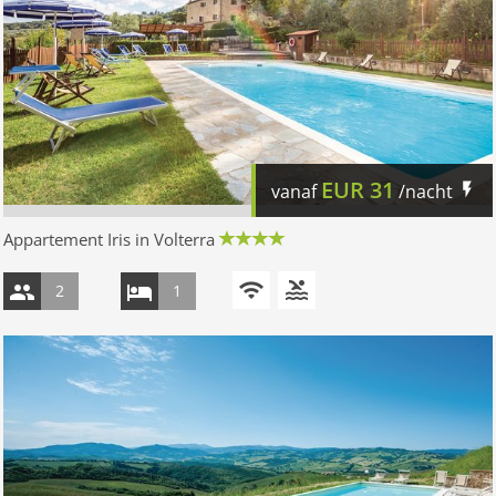
EUR
31
vanaf
/nacht
Appartement Iris in Volterra
2
1