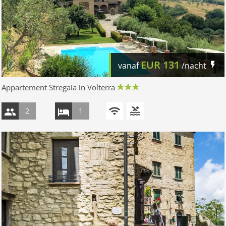
EUR
131
vanaf
/nacht
Appartement Stregaia in Volterra
2
1