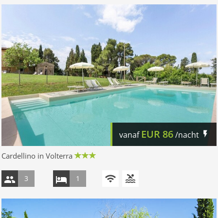
EUR
86
vanaf
/nacht
Cardellino in Volterra
3
1