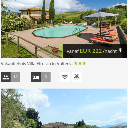
EUR
222
vanaf
/nacht
Vakantiehuis Villa Etrusca in Volterra
16
8