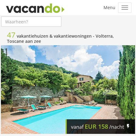
47
vakantiehuizen & vakantiewoningen -
Volterra,
Toscane aan zee
EUR
158
vanaf
/nacht