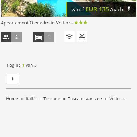
EUR
135
vanaf
/nacht
Appartement Olenadro in Volterra
2
1
Pagina
1
van
3
Home
Italië
Toscane
Toscane aan zee
Volterra