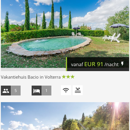
EUR
91
vanaf
/nacht
Vakantiehuis Bacio in Volterra
5
1