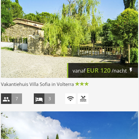
EUR
120
vanaf
/nacht
Vakantiehuis Villa Sofia in Volterra
7
3