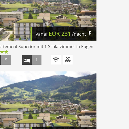
EUR
231
vanaf
/nacht
rtement Superior mit 1 Schlafzimmer in Fügen
5
1