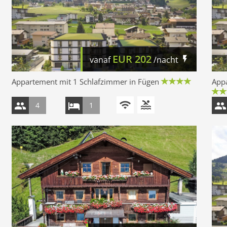
EUR
202
vanaf
/nacht
Appartement mit 1 Schlafzimmer in Fügen
Appa
4
1