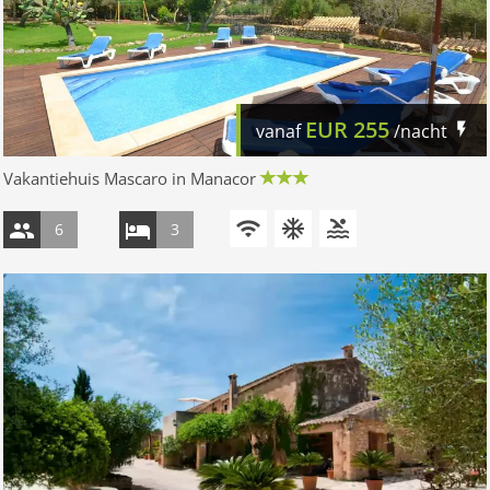
EUR
255
vanaf
/nacht
Vakantiehuis Mascaro in Manacor
6
3