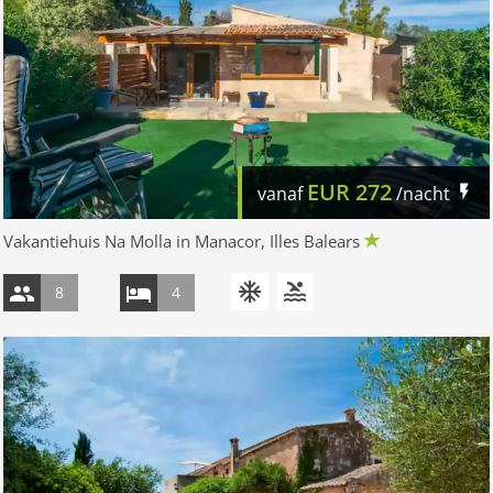
EUR
272
vanaf
/nacht
Vakantiehuis Na Molla in Manacor, Illes Balears
8
4