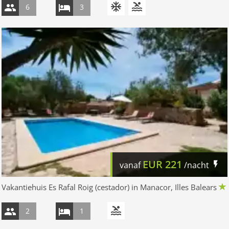
6
3
EUR
221
vanaf
/nacht
Vakantiehuis Es Rafal Roig (cestador) in Manacor, Illes Balears
2
1