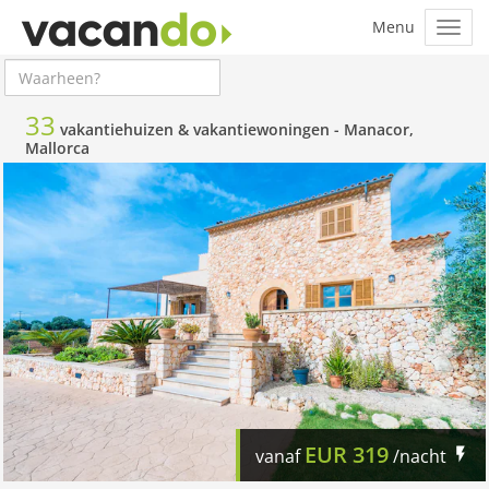
33
vakantiehuizen & vakantiewoningen -
Manacor,
Mallorca
EUR
319
vanaf
/nacht