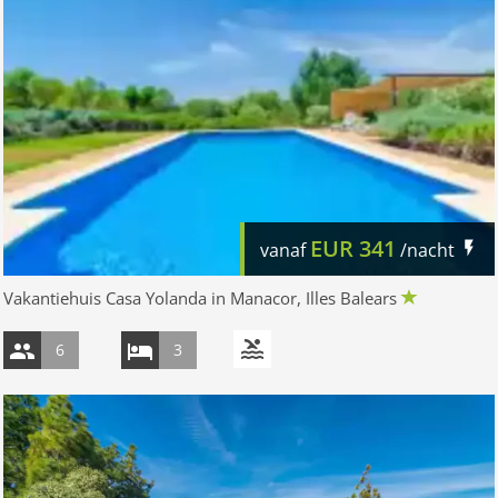
EUR
341
vanaf
/nacht
Vakantiehuis Casa Yolanda in Manacor, Illes Balears
6
3