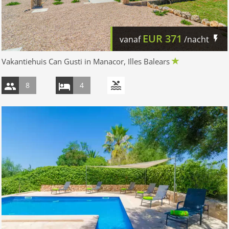
EUR
371
vanaf
/nacht
Vakantiehuis Can Gusti in Manacor, Illes Balears
8
4