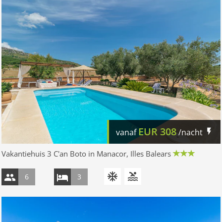
EUR
308
vanaf
/nacht
Vakantiehuis 3 C'an Boto in Manacor, Illes Balears
6
3