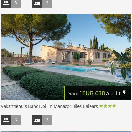
6
3
EUR
638
vanaf
/nacht
Vakantiehuis Banc Doli in Manacor, Illes Balears
6
3