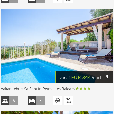
EUR
344
vanaf
/nacht
Vakantiehuis Sa Font in Petra, Illes Balears
6
3