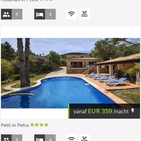
8
4
EUR
359
vanaf
/nacht
Petit in Petra
8
4