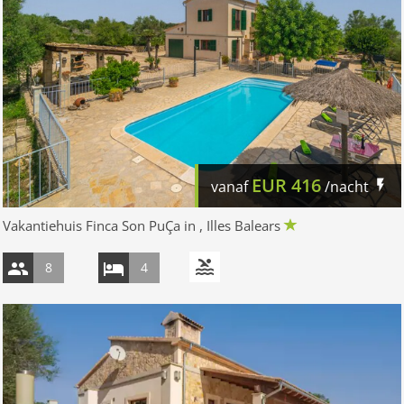
EUR
416
vanaf
/nacht
Vakantiehuis Finca Son PuÇa in , Illes Balears
8
4