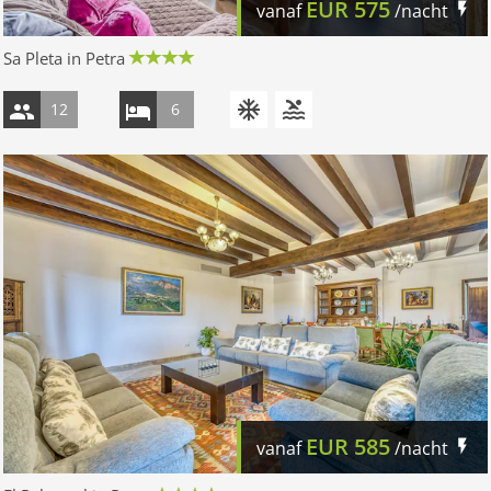
EUR
575
vanaf
/nacht
Sa Pleta in Petra
12
6
EUR
585
vanaf
/nacht