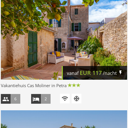
EUR
117
vanaf
/nacht
Vakantiehuis Cas Moliner in Petra
6
2