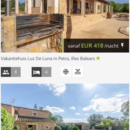
EUR
418
vanaf
/nacht
Vakantiehuis Luz De Luna in Petra, Illes Balears
8
4