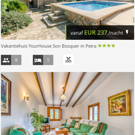
EUR
237
vanaf
/nacht
Vakantiehuis YourHouse Son Bosquer in Petra
8
5