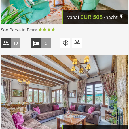
EUR
505
vanaf
/nacht
Son Perxa in Petra
10
5