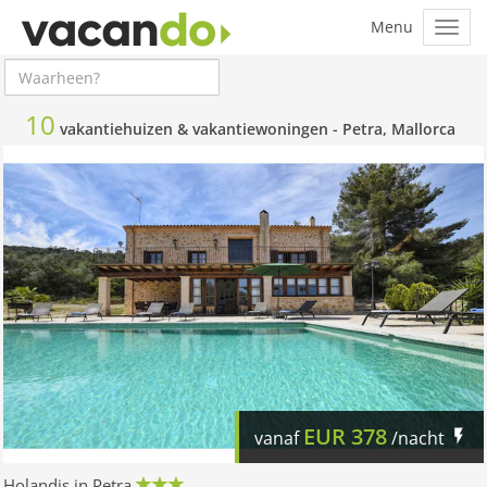
10
vakantiehuizen & vakantiewoningen -
Petra, Mallorca
EUR
378
vanaf
/nacht
Holandis in Petra