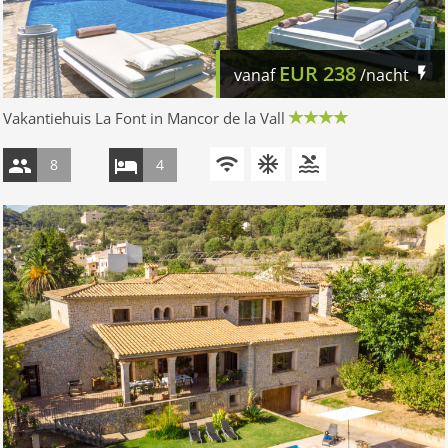
EUR
238
vanaf
/nacht
Vakantiehuis La Font in Mancor de la Vall
8
4