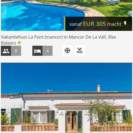
EUR
305
vanaf
/nacht
Vakantiehuis La Font (mancor) in Mancor De La Vall, Illes
Balears
8
4