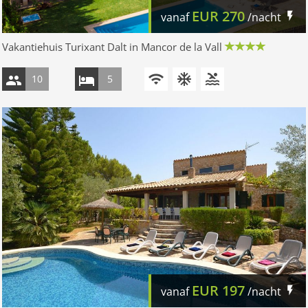
EUR
270
vanaf
/nacht
Vakantiehuis Turixant Dalt in Mancor de la Vall
10
5
EUR
197
vanaf
/nacht