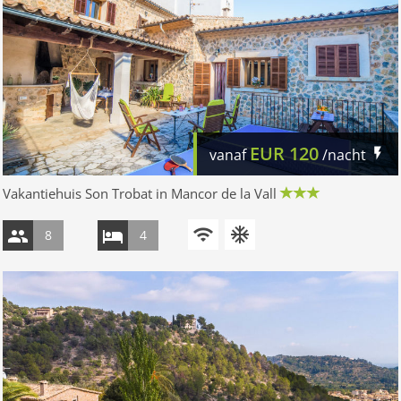
EUR
120
vanaf
/nacht
Vakantiehuis Son Trobat in Mancor de la Vall
8
4