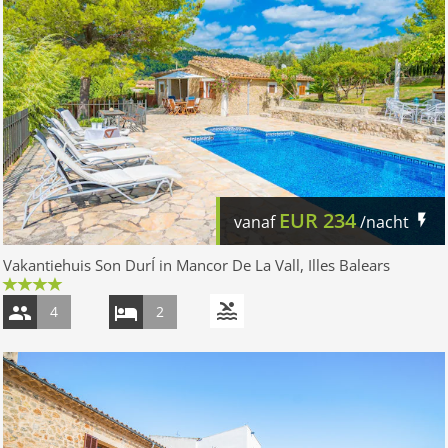
EUR
234
vanaf
/nacht
Vakantiehuis Son DurÍ in Mancor De La Vall, Illes Balears
4
2