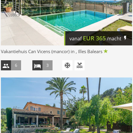
EUR
365
vanaf
/nacht
Vakantiehuis Can Vicens (mancor) in , Illes Balears
6
3