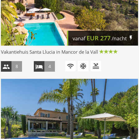
EUR
277
vanaf
/nacht
Vakantiehuis Santa Llucia in Mancor de la Vall
8
4