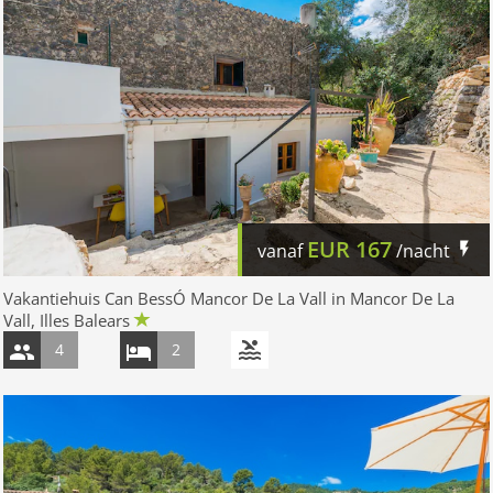
EUR
167
vanaf
/nacht
Vakantiehuis Can BessÓ Mancor De La Vall in Mancor De La
Vall, Illes Balears
4
2