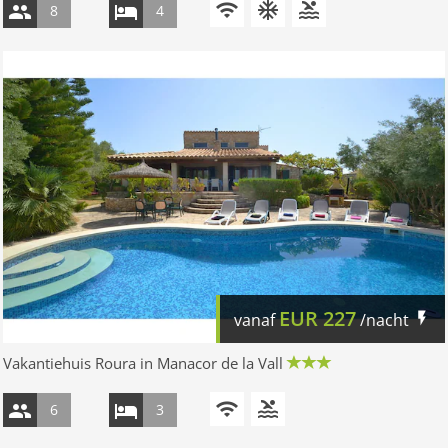
8
4
EUR
227
vanaf
/nacht
Vakantiehuis Roura in Manacor de la Vall
6
3