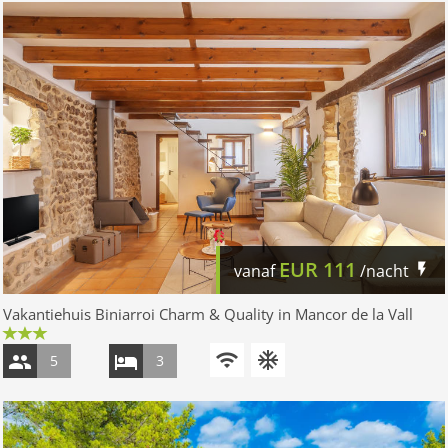
EUR
111
vanaf
/nacht
Vakantiehuis Biniarroi Charm & Quality in Mancor de la Vall
5
3