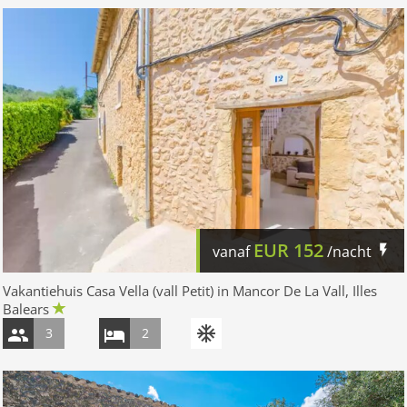
EUR
152
vanaf
/nacht
Vakantiehuis Casa Vella (vall Petit) in Mancor De La Vall, Illes
Balears
3
2