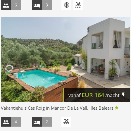
6
3
EUR
164
vanaf
/nacht
Vakantiehuis Cas Roig in Mancor De La Vall, Illes Balears
4
2