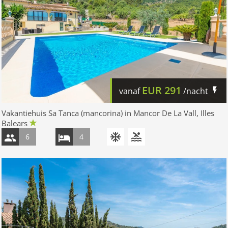
EUR
291
vanaf
/nacht
Vakantiehuis Sa Tanca (mancorina) in Mancor De La Vall, Illes
Balears
6
4